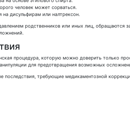
а на основе этилового спирта.
орого человек может сорваться.
я на дисульфирам или налтрексон.
давлением родственников или иных лиц, обращаются з
сложнений.
твия
нская процедура, которую можно доверить только про
 манипуляции для предотвращения возможных осложнен
ные последствия, требующие медикаментозной коррекц