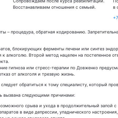
Сопровождаем после курса реабилитации.
По
Восстанавливаем отношения с семьей.
в 
+7
иты – процедура, обратная кодированию. Запретительн
атов, блокирующих ферменты печени или синтез эндорф
к алкоголю. Второй метод нацелен на постепенное отв
екта.
ние гипноза или стресс-терапии по Довженко предусма
отказ от алкоголя и трезвую жизнь.
 следует обратиться к тому специалисту, который пр
ть вызвана следующими причинами:
возможного срыва и ухода в продолжительный запой с
епаратов в виде депрессии, упаднического настроения