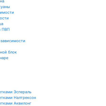
ина
хуаны
симости
ости
ша
а ПВП
озависимости
ной блок
наре
етками Эспераль
етками Налтрексон
етками Аквилонг