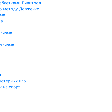
таблетками Вивитрол
по методу Довженко
ома
ма
олизма
а
голизма
и
ьютерных игр
к на спорт