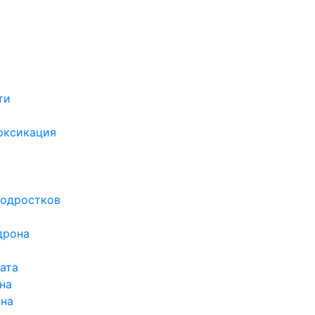
ти
х
оксикация
подростков
дрона
ата
на
ина